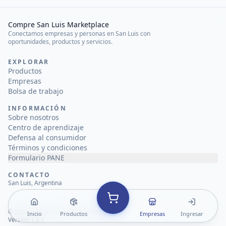
Compre San Luis Marketplace
Conectamos empresas y personas en San Luis con
oportunidades, productos y servicios.
EXPLORAR
Productos
Empresas
Bolsa de trabajo
INFORMACIÓN
Sobre nosotros
Centro de aprendizaje
Defensa al consumidor
Términos y condiciones
Formulario PANE
CONTACTO
San Luis, Argentina
©
2026
Compre San Luis Marketplace
Inicio
Productos
Empresas
Ingresar
Versión 1.0.1