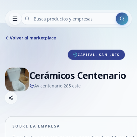
Buscar
Volver al marketplace
CAPITAL, SAN LUIS
Cerámicos Centenario
Av centenario 285 este
Copiar link
Compartir empresa
Compartir por WhatsApp
Compartir por mail
SOBRE LA EMPRESA
Compartir en Facebook