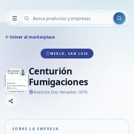
Buscar
Volver al marketplace
MERLO, SAN LUIS
Centurión
Fumigaciones
Avenida Dos Venados 1870
Copiar link
Compartir empresa
Compartir por WhatsApp
Compartir por mail
SOBRE LA EMPRESA
Compartir en Facebook