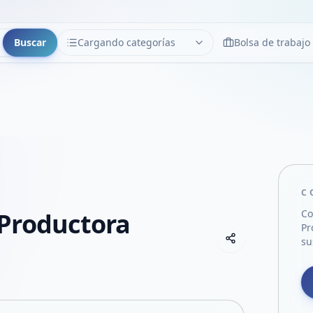
Buscar
Cargando categorías
Bolsa de trabajo
CATEGORÍAS
Limpiar
Cargando categorías...
C
Productora
Co
Pr
Copiar link
su
Compartir empre
Compartir por
Compartir por 
Compartir en F