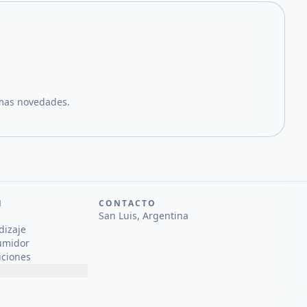
imas novedades.
N
CONTACTO
San Luis, Argentina
dizaje
umidor
iciones