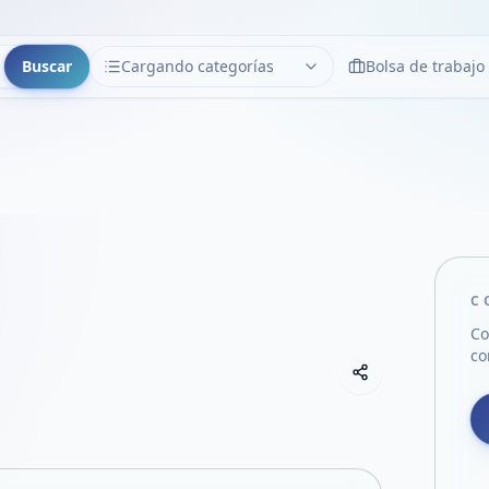
Buscar
Cargando categorías
Bolsa de trabajo
CATEGORÍAS
Limpiar
Cargando categorías...
C
Co
co
Copiar link
Compartir empre
Compartir por
Compartir por 
Compartir en F