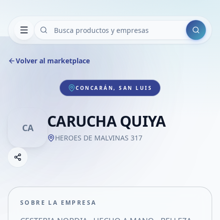
Buscar
Volver al marketplace
CONCARÁN, SAN LUIS
CARUCHA QUIYA
CA
HEROES DE MALVINAS 317
Copiar link
Compartir empresa
Compartir por WhatsApp
Compartir por mail
SOBRE LA EMPRESA
Compartir en Facebook