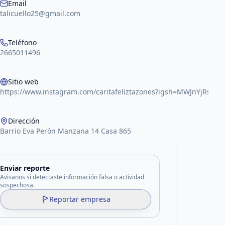
Email
talicuello25@gmail.com
Teléfono
2665011496
Sitio web
https://www.instagram.com/caritafeliztazones?igsh=MWJnYjRsam
Dirección
Barrio Eva Perón Manzana 14 Casa 865
Enviar reporte
Avisanos si detectaste información falsa o actividad
sospechosa.
Reportar empresa