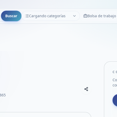
Buscar
Cargando categorías
Bolsa de trabajo
CATEGORÍAS
Limpiar
Cargando categorías...
C
Co
co
Copiar link
Compartir empre
 865
Compartir por
Compartir por 
Compartir en F