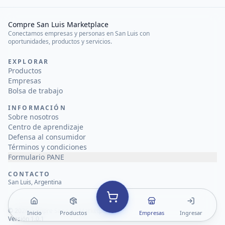
Compre San Luis Marketplace
Conectamos empresas y personas en San Luis con
oportunidades, productos y servicios.
EXPLORAR
Productos
Empresas
Bolsa de trabajo
INFORMACIÓN
Sobre nosotros
Centro de aprendizaje
Defensa al consumidor
Términos y condiciones
Formulario PANE
CONTACTO
San Luis, Argentina
©
2026
Compre San Luis Marketplace
Inicio
Productos
Empresas
Ingresar
Versión 1.0.1