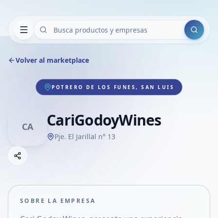
Buscar
Volver al marketplace
POTRERO DE LOS FUNES, SAN LUIS
CariGodoyWines
CA
Pje. El Jarillal n° 13
Copiar link
Compartir empresa
Compartir por WhatsApp
Compartir por mail
SOBRE LA EMPRESA
Compartir en Facebook