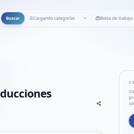
Buscar
Cargando categorías
Bolsa de trabajo
CATEGORÍAS
Limpiar
Cargando categorías...
C
oducciones
Co
pr
Copiar link
so
Compartir empre
Compartir por
Compartir por 