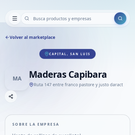
Buscar
Volver al marketplace
CAPITAL, SAN LUIS
Maderas Capibara
MA
Ruta 147 entre franco pastore y justo daract
Copiar link
Compartir empresa
Compartir por WhatsApp
Compartir por mail
SOBRE LA EMPRESA
Compartir en Facebook