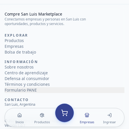
Compre San Luis Marketplace
Conectamos empresas y personas en San Luis con
oportunidades, productos y servicios.
EXPLORAR
Productos
Empresas
Bolsa de trabajo
INFORMACIÓN
Sobre nosotros
Centro de aprendizaje
Defensa al consumidor
Términos y condiciones
Formulario PANE
CONTACTO
San Luis, Argentina
©
2026
Compre San Luis Marketplace
Inicio
Productos
Empresas
Ingresar
Versión 1.0.1