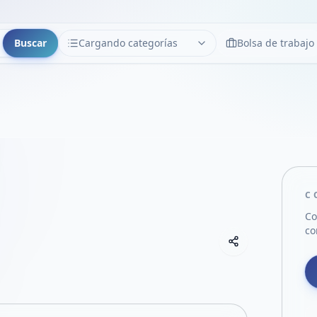
Buscar
Cargando categorías
Bolsa de trabajo
CATEGORÍAS
Limpiar
Cargando categorías...
C
Co
co
Copiar link
Compartir empre
Compartir por
Compartir por 
Compartir en F