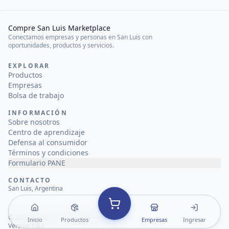
Compre San Luis Marketplace
Conectamos empresas y personas en San Luis con
oportunidades, productos y servicios.
EXPLORAR
Productos
Empresas
Bolsa de trabajo
INFORMACIÓN
Sobre nosotros
Centro de aprendizaje
Defensa al consumidor
Términos y condiciones
Formulario PANE
CONTACTO
San Luis, Argentina
©
2026
Compre San Luis Marketplace
Inicio
Productos
Empresas
Ingresar
Versión 1.0.1