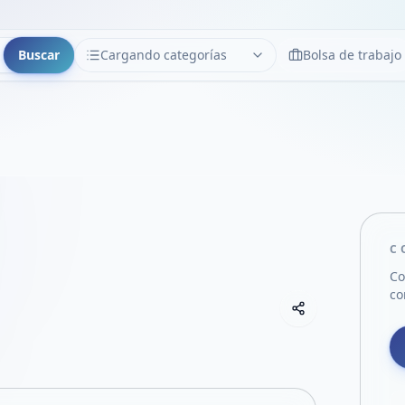
Buscar
Cargando categorías
Bolsa de trabajo
CATEGORÍAS
Limpiar
Cargando categorías...
C
Co
co
Copiar link
Compartir empre
Compartir por
Compartir por 
Compartir en F