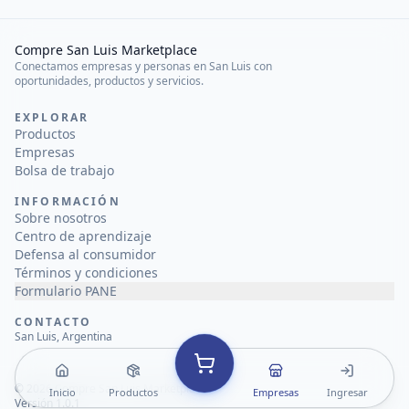
Compre San Luis Marketplace
Conectamos empresas y personas en San Luis con
oportunidades, productos y servicios.
EXPLORAR
Productos
Empresas
Bolsa de trabajo
INFORMACIÓN
Sobre nosotros
Centro de aprendizaje
Defensa al consumidor
Términos y condiciones
Formulario PANE
CONTACTO
San Luis, Argentina
©
2026
Compre San Luis Marketplace
Inicio
Productos
Empresas
Ingresar
Versión 1.0.1