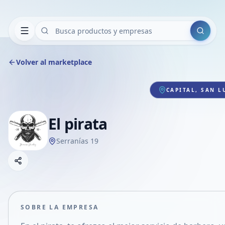
Buscar
Volver al marketplace
CAPITAL, SAN L
El pirata
Serranías 19
Copiar link
Compartir empresa
Compartir por WhatsApp
Compartir por mail
SOBRE LA EMPRESA
Compartir en Facebook