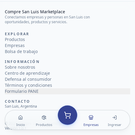
Compre San Luis Marketplace
Conectamos empresas y personas en San Luis con
oportunidades, productos y servicios.
EXPLORAR
Productos
Empresas
Bolsa de trabajo
INFORMACIÓN
Sobre nosotros
Centro de aprendizaje
Defensa al consumidor
Términos y condiciones
Formulario PANE
CONTACTO
San Luis, Argentina
©
2026
Compre San Luis Marketplace
Inicio
Productos
Empresas
Ingresar
Versión 1.0.1