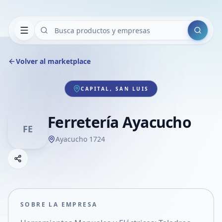
Buscar
Volver al marketplace
CAPITAL, SAN LUIS
Ferretería Ayacucho
FE
Ayacucho 1724
Copiar link
Compartir empresa
Compartir por WhatsApp
Compartir por mail
SOBRE LA EMPRESA
Compartir en Facebook