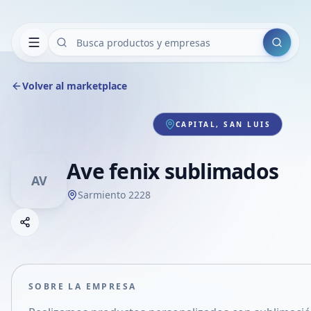
Buscar
Volver al marketplace
CAPITAL, SAN LUIS
Ave fenix sublimados
AV
Sarmiento 2228
Copiar link
Compartir empresa
Compartir por WhatsApp
Compartir por mail
SOBRE LA EMPRESA
Compartir en Facebook