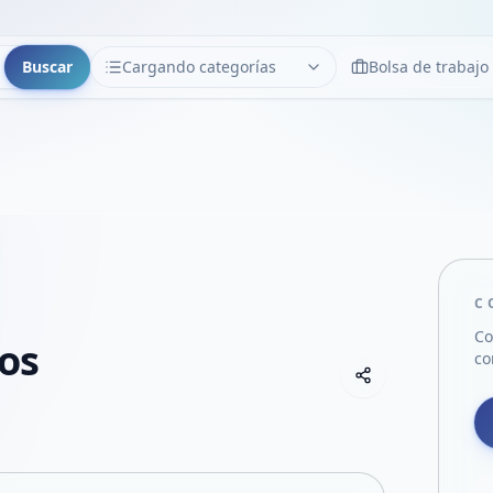
Buscar
Cargando categorías
Bolsa de trabajo
CATEGORÍAS
Limpiar
Cargando categorías...
C
Co
os
co
Copiar link
Compartir empre
Compartir por
Compartir por 
Compartir en F