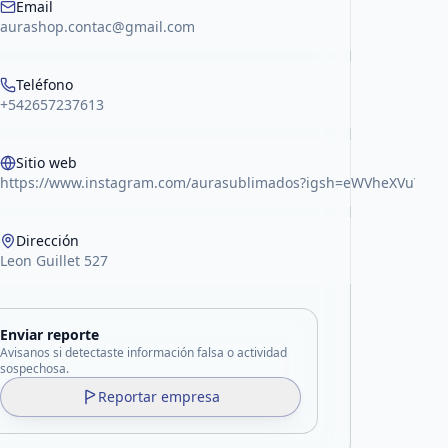
Email
aurashop.contac@gmail.com
Teléfono
+542657237613
Sitio web
https://www.instagram.com/aurasublimados?igsh=eWVheXVuY3F6
Dirección
Leon Guillet 527
Enviar reporte
Avisanos si detectaste información falsa o actividad
sospechosa.
Reportar empresa