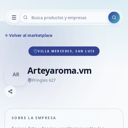
Buscar
Volver al marketplace
VILLA MERCEDES, SAN LUIS
Arteyaroma.vm
AR
Pringles 627
Copiar link
Compartir empresa
Compartir por WhatsApp
Compartir por mail
SOBRE LA EMPRESA
Compartir en Facebook