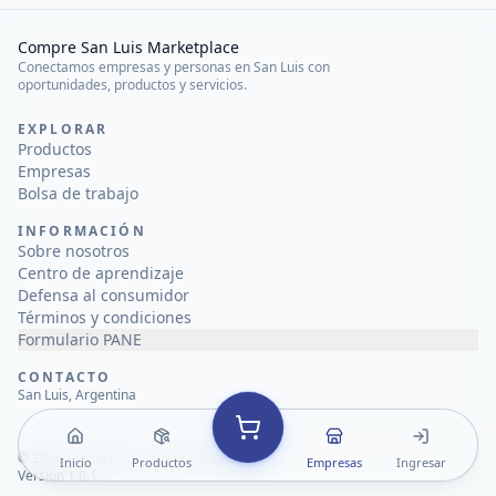
Compre San Luis Marketplace
Conectamos empresas y personas en San Luis con
oportunidades, productos y servicios.
EXPLORAR
Productos
Empresas
Bolsa de trabajo
INFORMACIÓN
Sobre nosotros
Centro de aprendizaje
Defensa al consumidor
Términos y condiciones
Formulario PANE
CONTACTO
San Luis, Argentina
©
2026
Compre San Luis Marketplace
Inicio
Productos
Empresas
Ingresar
Versión 1.0.1