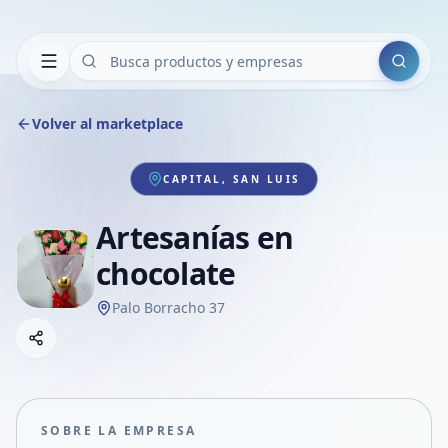
Buscar
Volver al marketplace
CAPITAL, SAN LUIS
Artesanías en
chocolate
Palo Borracho 37
Copiar link
Compartir empresa
Compartir por WhatsApp
Compartir por mail
SOBRE LA EMPRESA
Compartir en Facebook