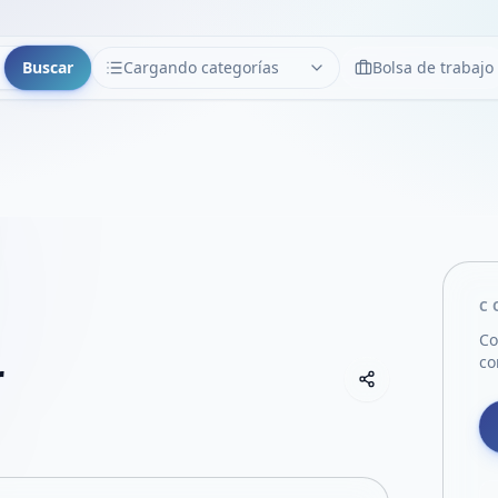
Buscar
Cargando categorías
Bolsa de trabajo
CATEGORÍAS
Limpiar
Cargando categorías...
C
Co
r
co
Copiar link
Compartir empre
Compartir por
Compartir por 
Compartir en F