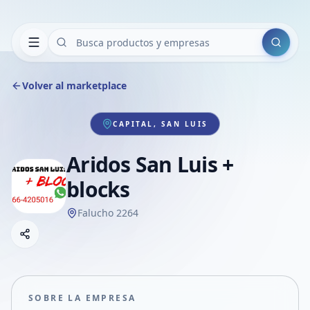
Buscar
Volver al marketplace
CAPITAL, SAN LUIS
Aridos San Luis +
blocks
Falucho 2264
Copiar link
Compartir empresa
Compartir por WhatsApp
Compartir por mail
SOBRE LA EMPRESA
Compartir en Facebook