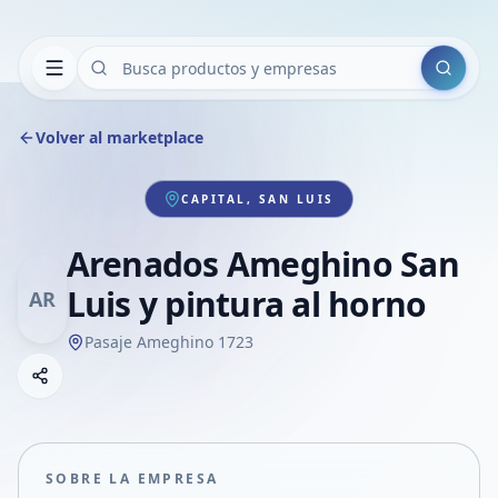
Buscar
Volver al marketplace
CAPITAL, SAN LUIS
Arenados Ameghino San
Luis y pintura al horno
AR
Pasaje Ameghino 1723
Copiar link
Compartir empresa
Compartir por WhatsApp
Compartir por mail
SOBRE LA EMPRESA
Compartir en Facebook