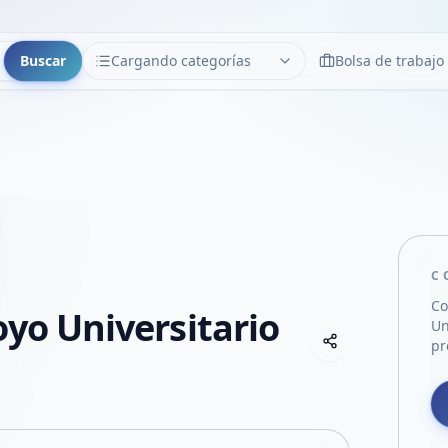
Buscar
Cargando categorías
Bolsa de trabajo
CATEGORÍAS
Limpiar
Cargando categorías...
C
Co
oyo Universitario
Un
Copiar link
pr
Compartir empre
Compartir por
Compartir por 
Compartir en F