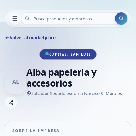
Buscar
Volver al marketplace
CAPITAL, SAN LUIS
Alba papeleria y
accesorios
AL
Salvador Segado esquina Narciso S. Morales
Copiar link
Compartir empresa
Compartir por WhatsApp
Compartir por mail
SOBRE LA EMPRESA
Compartir en Facebook