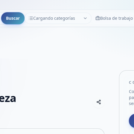
Buscar
Cargando categorías
Bolsa de trabajo
CATEGORÍAS
Limpiar
Cargando categorías...
C
Co
eza
pa
Copiar link
se
Compartir empre
Compartir por
Compartir por 
Compartir en F