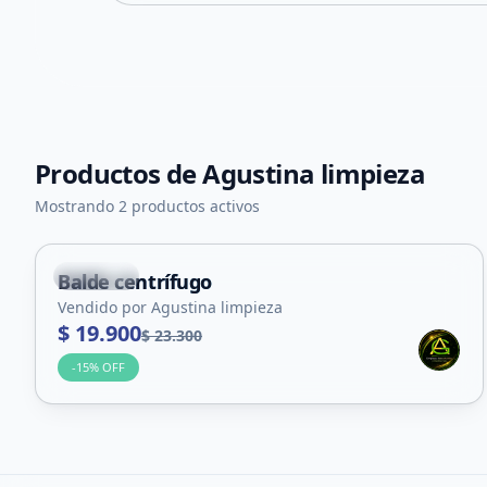
Productos de
Agustina limpieza
Mostrando 2 productos activos
Capital
Balde centrífugo
Vendido por Agustina limpieza
$ 19.900
$ 23.300
-
15
% OFF