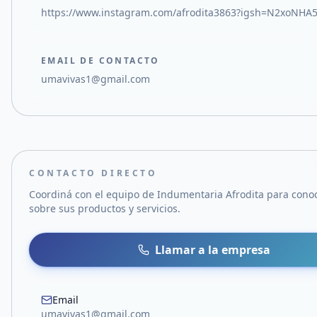
https://www.instagram.com/afrodita3863?igsh=N2xoNH
EMAIL DE CONTACTO
umavivas1@gmail.com
CONTACTO DIRECTO
Coordiná con el equipo de
Indumentaria Afrodita
para cono
sobre sus productos y servicios.
Llamar a la empresa
Email
umavivas1@gmail.com