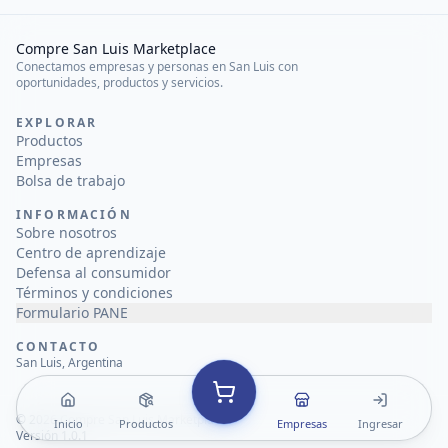
Compre San Luis Marketplace
Conectamos empresas y personas en San Luis con
oportunidades, productos y servicios.
EXPLORAR
Productos
Empresas
Bolsa de trabajo
INFORMACIÓN
Sobre nosotros
Centro de aprendizaje
Defensa al consumidor
Términos y condiciones
Formulario PANE
CONTACTO
San Luis, Argentina
©
2026
Compre San Luis Marketplace
Inicio
Productos
Empresas
Ingresar
Versión 1.0.1