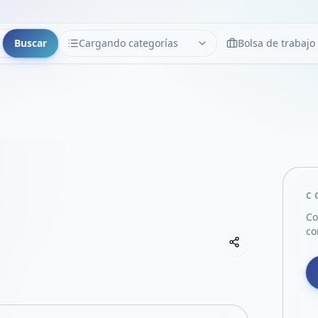
Buscar
Cargando categorías
Bolsa de trabajo
CATEGORÍAS
Limpiar
Cargando categorías...
C
Co
co
Copiar link
Compartir empre
Compartir por
Compartir por 
Compartir en F