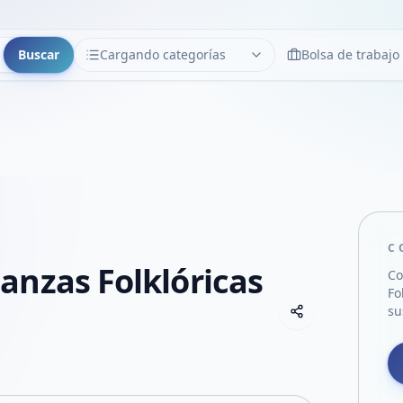
Buscar
Cargando categorías
Bolsa de trabajo
CATEGORÍAS
Limpiar
Cargando categorías...
C
anzas Folklóricas
Co
Fo
Copiar link
su
Compartir empre
Compartir por
Compartir por 