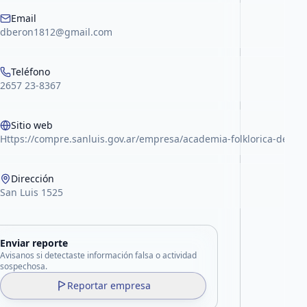
acebook
Email
dberon1812@gmail.com
Teléfono
2657 23-8367
Sitio web
Https://compre.sanluis.gov.ar/empresa/academia-folklorica-de-m
Dirección
San Luis 1525
Enviar reporte
Avisanos si detectaste información falsa o actividad
sospechosa.
Reportar empresa