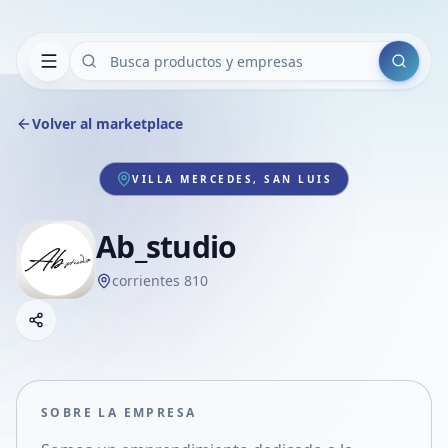
Buscar
Volver al marketplace
VILLA MERCEDES, SAN LUIS
Ab_studio
corrientes 810
Copiar link
Compartir empresa
Compartir por WhatsApp
Compartir por mail
SOBRE LA EMPRESA
Compartir en Facebook