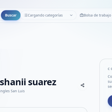
Buscar
Cargando categorías
Bolsa de trabajo
CATEGORÍAS
Limpiar
Cargando categorías...
C
Co
shanii suarez
su
Copiar link
se
Compartir empre
ingles San Luis
Compartir por
Compartir por 
Compartir en F