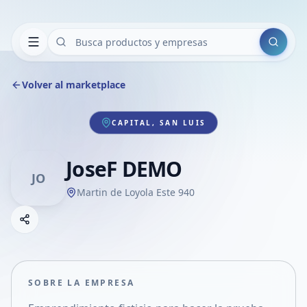
Buscar
Volver al marketplace
CAPITAL, SAN LUIS
JoseF DEMO
JO
Martin de Loyola Este 940
Copiar link
Compartir empresa
Compartir por WhatsApp
Compartir por mail
SOBRE LA EMPRESA
Compartir en Facebook