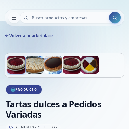
Buscar
Volver al marketplace
Copiar
Compart
Compa
Deslizá para ver más imágenes
1
/
5
VER
Compa
Compa
Compa
PRODUCTO
Tartas dulces a Pedidos
Variadas
ALIMENTOS Y BEBIDAS