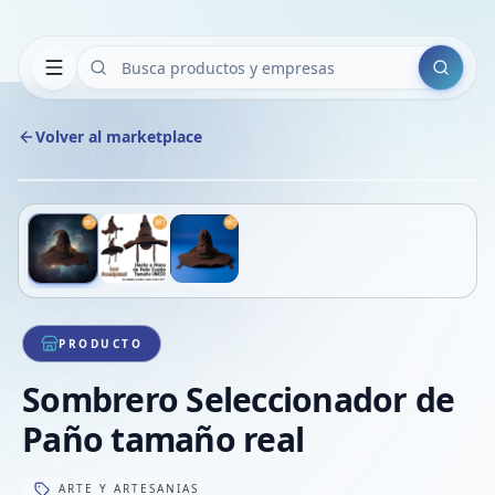
Buscar
Volver al marketplace
Copiar
Compart
Compa
Deslizá para ver más imágenes
1
/
3
VER
Compa
Compa
Compa
PRODUCTO
Sombrero Seleccionador de
Paño tamaño real
ARTE Y ARTESANIAS