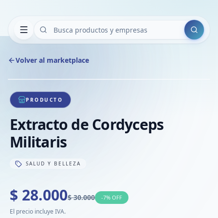
Buscar
Volver al marketplace
Copiar
Compart
Compa
1
/
1
VER
Compa
PRODUCTO
Compa
Extracto de Cordyceps
Compa
Militaris
SALUD Y BELLEZA
$ 28.000
$ 30.000
-
7
% OFF
El precio incluye IVA.