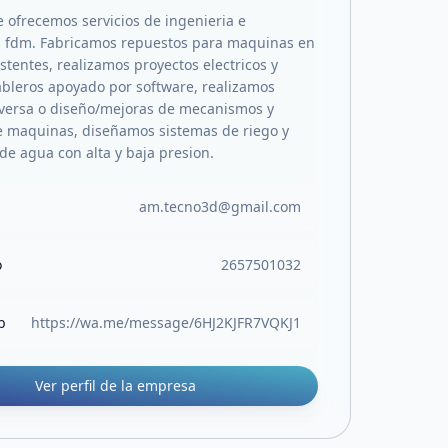
e ofrecemos servicios de ingenieria e
d fdm. Fabricamos repuestos para maquinas en
istentes, realizamos proyectos electricos y
bleros apoyado por software, realizamos
nversa o diseño/mejoras de mecanismos y
 maquinas, diseñamos sistemas de riego y
de agua con alta y baja presion.
am.tecno3d@gmail.com
o
2657501032
b
https://wa.me/message/6HJ2KJFR7VQKJ1
Ver perfil de la empresa