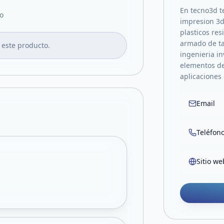
En tecno3d t
o
impresion 3
plasticos res
armado de ta
 este producto.
ingenieria i
elementos de
aplicaciones 
Email
Teléfon
Sitio we