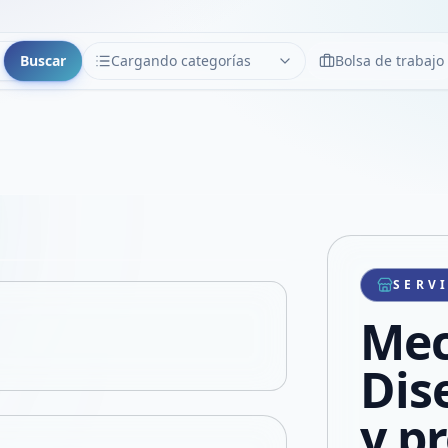
Buscar
Cargando categorías
Bolsa de trabajo
CATEGORÍAS
Limpiar
Cargando categorías...
Copiar link
Compartir producto
Compartir por WhatsApp
SERV
VER EN PANTALLA COMPLETA
Compartir por mail
Mec
Compartir en Facebook
Compartir en X
Dis
y p