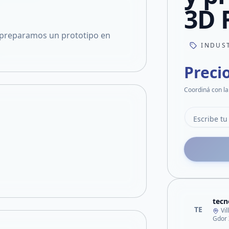
3D 
preparamos un prototipo en
INDUS
Preci
Coordiná con la
tec
TE
Vi
Gdor 