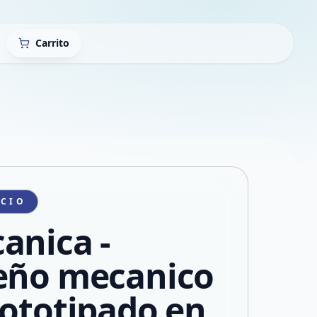
Carrito
ICIO
anica -
eño mecanico
rototipado en