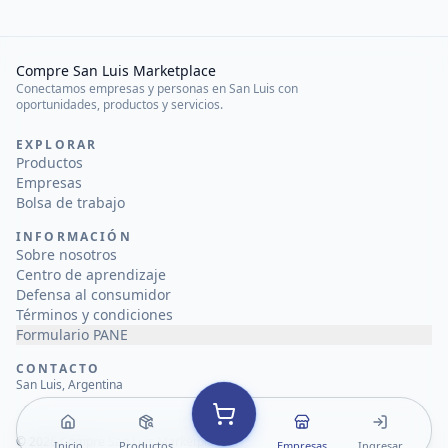
Compre San Luis Marketplace
Conectamos empresas y personas en San Luis con
oportunidades, productos y servicios.
EXPLORAR
Productos
Empresas
Bolsa de trabajo
INFORMACIÓN
Sobre nosotros
Centro de aprendizaje
Defensa al consumidor
Términos y condiciones
Formulario PANE
CONTACTO
San Luis, Argentina
©
2026
Compre San Luis Marketplace
Inicio
Productos
Empresas
Ingresar